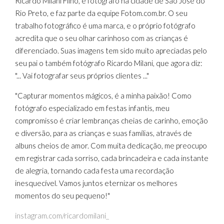
Ricardo Milani Filho, é fotógrafo na cidade de São José do
Rio Preto, e faz parte da equipe Fotom.com.br. O seu
Preto -
trabalho fotográfico é uma marca, e o próprio fotógrafo
acredita que o seu olhar carinhoso com as crianças é
diferenciado. Suas imagens tem sido muito apreciadas pelo
seu pai o também fotógrafo Ricardo Milani, que agora diz:
"... Vai fotografar seus próprios clientes ..."
Ricard
"Capturar momentos mágicos, é a minha paixão! Como
fotógrafo especializado em festas infantis, meu
compromisso é criar lembranças cheias de carinho, emoção
e diversão, para as crianças e suas famílias, através de
albuns cheios de amor. Com muita dedicação, me preocupo
o
em registrar cada sorriso, cada brincadeira e cada instante
de alegria, tornando cada festa uma recordação
inesquecível. Vamos juntos eternizar os melhores
momentos do seu pequeno!"
instagram.com/ricardomilani_