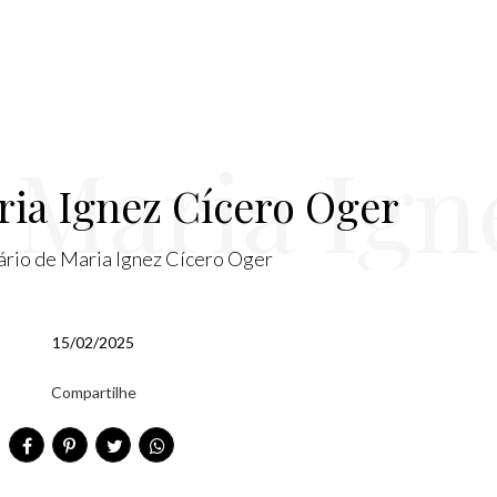
 Maria Ign
ria Ignez Cícero Oger
ário de Maria Ignez Cícero Oger
ero Oger
15/02/2025
Compartilhe