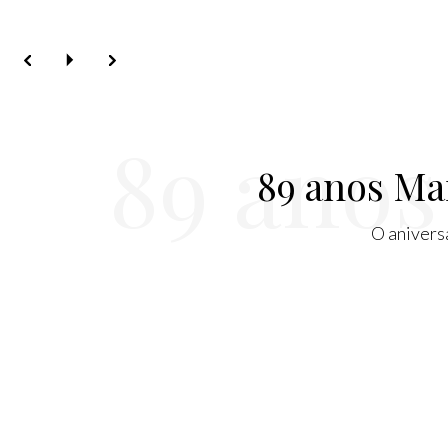
89 anos
89 anos Ma
O anivers
Cíc